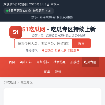
欢迎访问51吃瓜网 2026年8月8日 星期六
今日已更新 128 条 · 最后更新
14:21
娱乐八卦
网红爆料
社会热点
热搜榜
51吃瓜网
- 吃瓜专区持续上新
51
反转内容、后续追踪与高讨论大瓜集中浏览
搜索
热搜推荐：
今日热搜
反转大瓜
网红翻车
首页
娱乐八卦
网红爆料
社会热点
热搜榜
吃瓜专区
图集
视频
51吃瓜网
>
吃瓜专区