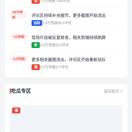
7.2万热度
1184评论
热
几个核心事件正在同步推进，评论区还在不断补充新细
28分钟
节。
评论区持续补充细节，更多截图开始流出
前
5.9万热度
803评论
追踪
刚刚刷新
持续更新
讨论升温
1小时前
现场片段被反复转发，相关剪辑持续刷屏
4.8万热度
622评论
新
2小时前
更多相关截图流出，评论区开始重新站队
4.2万热度
511评论
爆
吃瓜专区
返回首页 »
爆