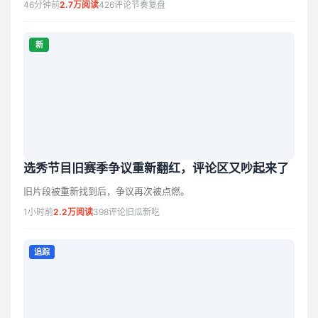
46分钟前
2.7万阅读
426评论
节奏复盘
新
选秀节目旧赛季争议重新翻红，评论区又吵起来了
旧片段被重新找到后，争议再次被点燃。
1小时前
2.2万阅读
398评论
旧瓜新吃
追踪