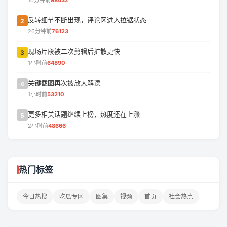
10分钟前
98432
反转细节不断出现，评论区进入拉锯状态
2
26分钟前
76123
现场片段被二次剪辑后扩散更快
3
1小时前
64890
关键截图再次被放大解读
4
1小时前
53210
更多相关话题继续上榜，热度还在上涨
5
2小时前
48666
热门标签
今日热搜
吃瓜专区
图集
视频
首页
社会热点