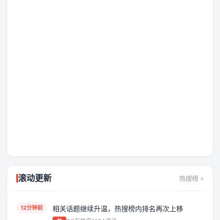
吃瓜专区
滚动更新
热搜榜 »
本周最热大瓜继续堆叠，反转、爆
12分钟前
相关话题继续升温，热搜榜内排名再次上移
料、后续全在这一屏