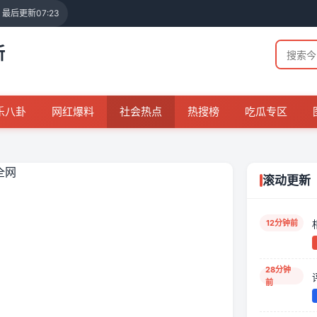
· 最后更新
07:23
新
乐八卦
网红爆料
社会热点
热搜榜
吃瓜专区
滚动更新
12分钟前
28分钟
前