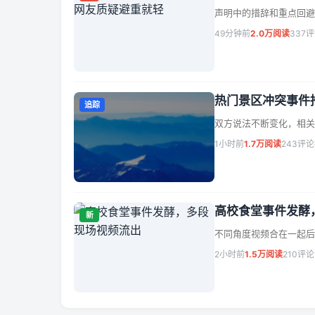
声明中的措辞和重点回避
49分钟前
2.0万阅读
337
热门景区冲突事件
追踪
双方说法不断变化，相关
1小时前
1.7万阅读
243评论
高校食堂事件发酵
新
不同角度视频合在一起后
2小时前
1.5万阅读
210评论