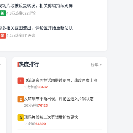
现场片段被反复转发，相关剪辑持续刷屏
4.8万热度
622评论
新
更多相关截图流出，评论区开始重新站队
4.2万热度
511评论
爆
热度排行
»
榜单 »
顶流深夜同框话题继续刷屏，热度再度上涨
1
10分钟前
98432
反转细节不断出现，评论区进入拉锯状态
2
26分钟前
76123
现场片段被二次剪辑后扩散更快
3
1小时前
64890