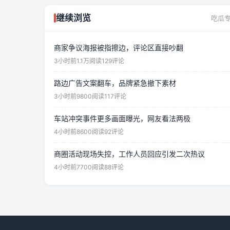
继续浏览
吃瓜专
商家争议海报被指擦边，评论区直接吵翻
3小时前
1.1万阅读
129评论
路边广告文案翻车，品牌紧急撤下素材
3小时前
9800阅读
117评论
车站冲突事件更多画面曝光，网友看法两极
4小时前
8600阅读
92评论
商圈活动现场失控，工作人员回应引发二次热议
4小时前
7700阅读
88评论