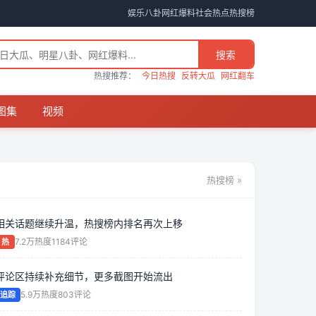
娱乐八卦
网红爆料
社会热点
热搜榜
搜索
热搜推荐：
今日热搜
反转大瓜
网红翻车
图集
视频
热搜榜 »
相关话题继续升温，热搜榜内排名再次上移
7.2万热度
1184评论
热
评论区持续补充细节，更多截图开始流出
5.9万热度
803评论
追踪