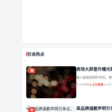
社会热点
社会热点
商场大屏意外曝光聊天记
商场大屏意外曝光
爆
全网
路人偷拍视频外传后，更
33分钟前
2.4万阅读
451
从现场偷拍视频到后续回应，整件事在短时间内迅速扩
刚刚刷新
持续更新
讨论升温
某品牌道歉声明引
热