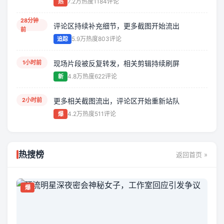
7.2万热度
1184评论
热
上榜速度明显加快，评论区讨论密度也在同步提升。
28分钟
评论区持续补充细节，更多截图开始流出
前
刚刚刷新
持续更新
讨论升温
5.9万热度
803评论
追踪
1小时前
现场片段被反复转发，相关剪辑持续刷屏
4.8万热度
622评论
新
2小时前
更多相关截图流出，评论区开始重新站队
4.2万热度
511评论
爆
热搜榜
返回首页 »
爆