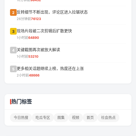
10分钟前
98432
反转细节不断出现，评论区进入拉锯状态
2
26分钟前
76123
现场片段被二次剪辑后扩散更快
3
1小时前
64890
关键截图再次被放大解读
4
1小时前
53210
更多相关话题继续上榜，热度还在上涨
5
2小时前
48666
热门标签
今日热搜
吃瓜专区
图集
视频
首页
社会热点