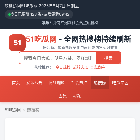
欢迎访问51吃瓜网 2026年8月7日 星期五
今日已更新 128 条 · 最后更新
09:42
娱乐八卦
网红爆料
社会热点
热搜榜
51吃瓜网
- 全网热搜榜持续刷新
51
上榜话题、最新热度变化与高讨论内容实时查看
搜索
热搜推荐：
今日热搜
反转大瓜
网红翻车
首页
娱乐八卦
网红爆料
社会热点
热搜榜
吃瓜专区
图集
视频
51吃瓜网
>
热搜榜