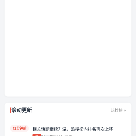
热搜榜
滚动更新
热搜榜 »
今日热搜榜单继续洗牌，多个话题
12分钟前
相关话题继续升温，热搜榜内排名再次上移
在短时间内快速上冲