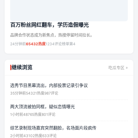
百万粉丝网红翻车，学历造假曝光
品牌合作状态成为新焦点，热搜停留时间拉长。
24分钟前
65432热度
1234评论
榜单第4
继续浏览
吃瓜专区 »
选秀节目黑幕流出，内部投票记录引争议
35分钟前
54321热度
987评论
两大顶流被拍同框，疑似恋情曝光
1小时前
48765热度
801评论
综艺录制现场嘉宾突然翻脸，名场面片段疯传
2小时前
43102热度
633评论