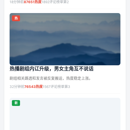
18分钟前
87651热度
1892评论
榜单第2
热
热播剧组内讧升级，男女主角互不说话
剧组相关路透和发言被反复搬运，热度稳定上涨。
32分钟前
76543热度
1567评论
榜单第3
新